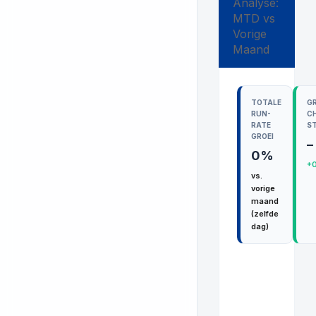
Analyse:
MTD vs
Vorige
Maand
TOTALE
G
RUN-
C
RATE
ST
GROEI
–
0%
+
vs.
vorige
maand
(zelfde
dag)