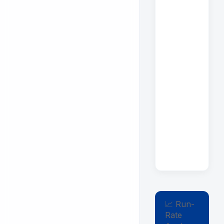
📈 Run-
Rate