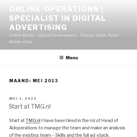
Naar
ONLINE-OPERATIONS |
de
SPECIALIST IN DIGITAL
inhoud
springen
ADVERTISING
Online Media – Digital Development – Display-Video-Audio-
Mobile-Data
Menu
MAAND:
MEI 2013
GEPLAATST
MEI 1, 2013
OP
Start at TMG.nl
Start at
TMG.nl
I have been hired in the rol of Head of
Adoperations to manage the team and make an analysis
of the existing team – Skills and the full ad-stack.