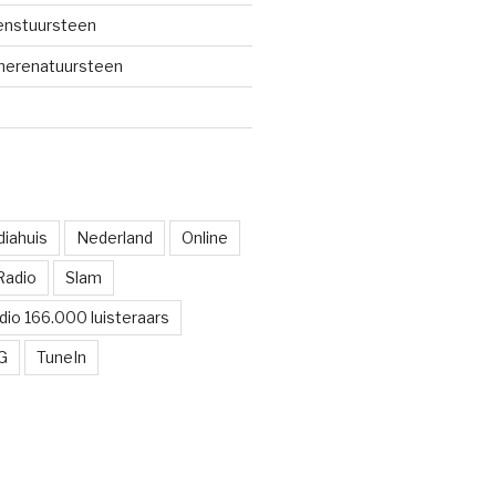
renstuursteen
merenatuursteen
iahuis
Nederland
Online
Radio
Slam
dio 166.000 luisteraars
G
TuneIn