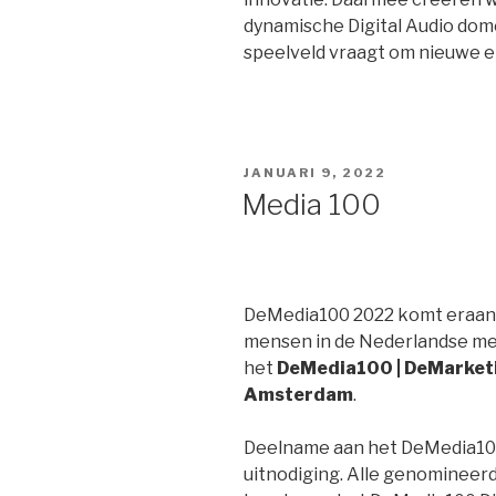
dynamische Digital Audio dom
speelveld vraagt om nieuwe e
GEPLAATST
JANUARI 9, 2022
OP
Media 100
DeMedia100 2022 komt eraan. D
mensen in de Nederlandse me
het
DeMedia100 | DeMarketi
Amsterdam
.
Deelname aan het DeMedia100 
uitnodiging. Alle genomineer