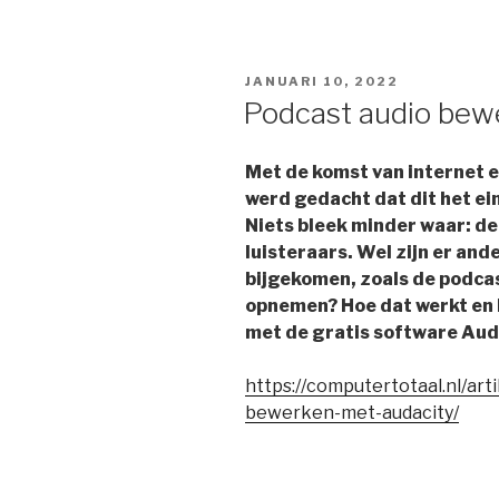
GEPLAATST
JANUARI 10, 2022
OP
Podcast audio bew
Met de komst van internet 
werd gedacht dat dit het ei
Niets bleek minder waar: de
luisteraars. Wel zijn er an
bijgekomen, zoals de podcas
opnemen? Hoe dat werkt en 
met de gratis software Aud
https://computertotaal.nl/ar
bewerken-met-audacity/