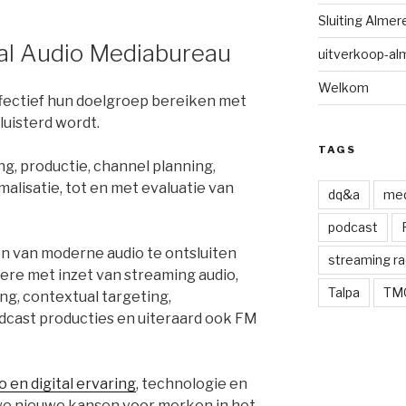
Sluiting Alme
ital Audio Mediabureau
uitverkoop-al
Welkom
fectief hun doelgroep bereiken met
luisterd wordt.
TAGS
g, productie, channel planning,
alisatie, tot en met evaluatie van
dq&a
med
podcast
n van moderne audio te ontsluiten
streaming ra
ere met inzet van streaming audio,
Talpa
TM
ng, contextual targeting,
dcast producties en uiteraard ook FM
o en digital ervaring
, technologie en
we nieuwe kansen voor merken in het