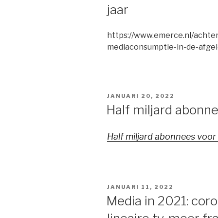
jaar
https://www.emerce.nl/achte
mediaconsumptie-in-de-afgel
GEPLAATST
JANUARI 20, 2022
OP
Half miljard abonn
Half miljard abonnees voo
GEPLAATST
JANUARI 11, 2022
OP
Media in 2021: cor