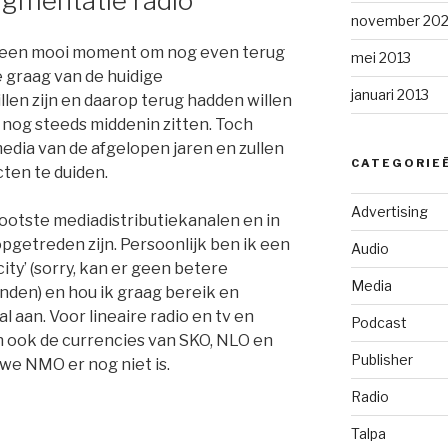
ragmentatie radio
november 202
s een mooi moment om nog even terug
mei 2013
 graag van de huidige
januari 2013
len zijn en daarop terug hadden willen
er nog steeds middenin zitten. Toch
media van de afgelopen jaren en zullen
CATEGORIE
ten te duiden.
Advertising
ootste mediadistributiekanalen en in
opgetreden zijn. Persoonlijk ben ik een
Audio
ity’ (sorry, kan er geen betere
Media
nden) en hou ik graag bereik en
 aan. Voor lineaire radio en tv en
Podcast
n ook de currencies van SKO, NLO en
Publisher
we NMO er nog niet is.
Radio
Talpa