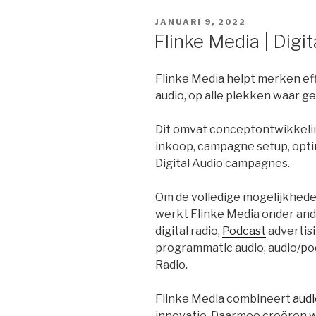
GEPLAATST
JANUARI 9, 2022
OP
Flinke Media | Dig
Flinke Media helpt merken ef
audio, op alle plekken waar ge
Dit omvat conceptontwikkelin
inkoop, campagne setup, optim
Digital Audio campagnes.
Om de volledige mogelijkhede
werkt Flinke Media onder and
digital radio,
Podcast
advertisi
programmatic audio, audio/po
Radio.
Flinke Media combineert
audi
innovatie. Daarmee creëren 