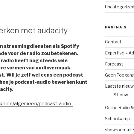
Uncategorize
PAGINA’S
erken met audacity
Contact
en streamingdiensten als Spotify
Expertise – A
nde voor de radio zou betekenen.
 radio heeft nog steeds vele
Forecast
dere vormen van audiovermaak
t. Wil je zelf wel eens een podcast
Geen Toegan
hoe je podcast-audio bewerken kunt
Laatste nieuw
acity.
JS bouw
tikelen/algemeen/podcast-audio-
Online Radio &
Schoolkamp
showroom-uit