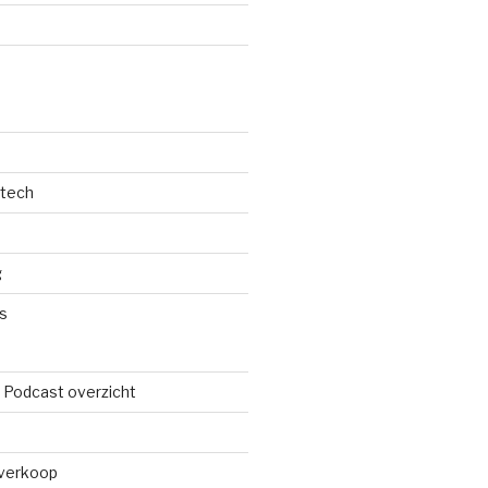
d
dtech
g
s
 Podcast overzicht
verkoop