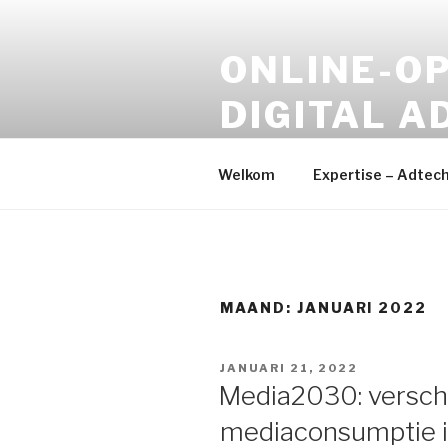
Naar
de
ONLINE-OP
inhoud
springen
DIGITAL A
Online Media – Digital Devel
Welkom
Expertise – Adtec
MAAND:
JANUARI 2022
GEPLAATST
JANUARI 21, 2022
OP
Media2030: versch
mediaconsumptie i