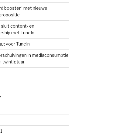
ard boosten’ met nieuwe
ropositie
sluit content- en
rship met TuneIn
lag voor TuneIn
rschuivingen in mediaconsumptie
 twintig jaar
2
1