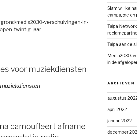
Slam wil ‘keih
campagne en p
rgrond/media2030-verschuivingen-in-
Talpa Network 
open-twintig-jaar
reclamepartne
Talpa aan de s
Media2030: ve
in de afgelopen
ees voor muziekdiensten
ARCHIEVEN
r muziekdiensten
augustus 202
april 2022
januari 2022
ona camoufleert afname
december 202