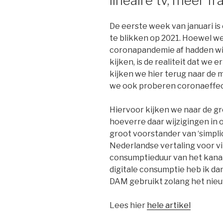
lineaire tv, meer f
De eerste week van januari i
te blikken op 2021. Hoewel we
coronapandemie af hadden wil
kijken, is de realiteit dat we 
kijken we hier terug naar de 
we ook proberen coronaeffec
Hiervoor kijken we naar de gr
hoeverre daar wijzigingen in 
groot voorstander van ‘simplic
Nederlandse vertaling voor vi
consumptieduur van het kanaal
digitale consumptie heb ik da
DAM gebruikt zolang het nieu
Lees hier
hele artikel