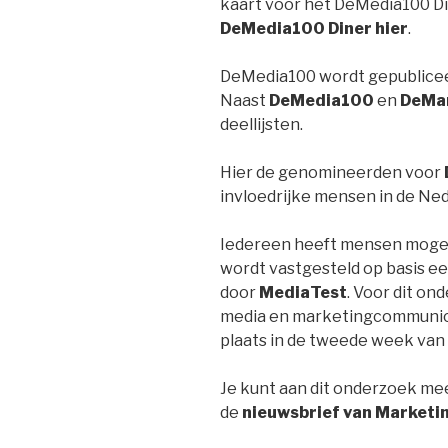
kaart voor het DeMedia100 D
DeMedia100 Diner hier
.
DeMedia100 wordt gepublicee
Naast
DeMedia100
en
DeMa
deellijsten.
Hier de genomineerden voor
invloedrijke mensen in de Ne
Iedereen heeft mensen mogen
wordt vastgesteld op basis e
door
MediaTest
. Voor dit on
media en marketingcommunica
plaats in de tweede week van
Je kunt aan dit onderzoek me
de
nieuwsbrief van Marketi