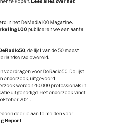
iner te kopen.
Lees alles over het
rd in het DeMedia100 Magazine.
rketing100
publiceren we een aantal
DeRadio50
, de lijst van de 50 meest
derlandse radiowereld.
 voordragen voor DeRadio50. De lijst
en onderzoek, uitgevoerd
derzoek worden 40.000 professionals in
tie uitgenodigd. Het onderzoek vindt
 oktober 2021.
edoen door je aan te melden voor
ng Report
.