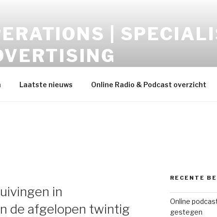
ERATIONS | SPECIALI
DVERTISING
opment – Display-Video-Audio-Mobile-Data
h
Laatste nieuws
Online Radio & Podcast overzicht
RECENTE B
uivingen in
Online podcast
n de afgelopen twintig
gestegen