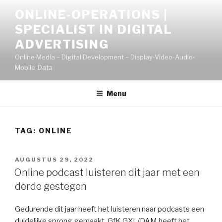
Naar
ONLINE-OPERATIONS |
de
SPECIALIST IN DIGITAL
inhoud
springen
ADVERTISING
Online Media – Digital Development – Display-Video-Audio-
Mobile-Data
Menu
TAG:
ONLINE
GEPLAATST
AUGUSTUS 29, 2022
OP
Online podcast luisteren dit jaar met een
derde gestegen
Gedurende dit jaar heeft het luisteren naar podcasts een
duidelijke sprong gemaakt. GfK GXL/DAM heeft het