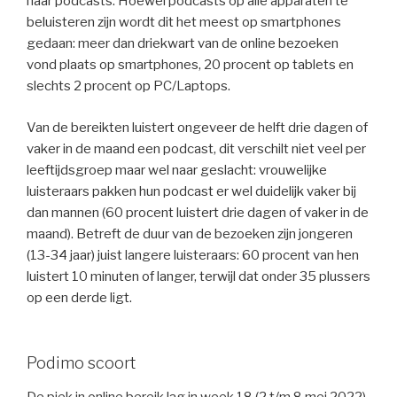
naar podcasts. Hoewel podcasts op alle apparaten te
beluisteren zijn wordt dit het meest op smartphones
gedaan: meer dan driekwart van de online bezoeken
vond plaats op smartphones, 20 procent op tablets en
slechts 2 procent op PC/Laptops.
Van de bereikten luistert ongeveer de helft drie dagen of
vaker in de maand een podcast, dit verschilt niet veel per
leeftijdsgroep maar wel naar geslacht: vrouwelijke
luisteraars pakken hun podcast er wel duidelijk vaker bij
dan mannen (60 procent luistert drie dagen of vaker in de
maand). Betreft de duur van de bezoeken zijn jongeren
(13-34 jaar) juist langere luisteraars: 60 procent van hen
luistert 10 minuten of langer, terwijl dat onder 35 plussers
op een derde ligt.
Podimo scoort
De piek in online bereik lag in week 18 (2 t/m 8 mei 2022)