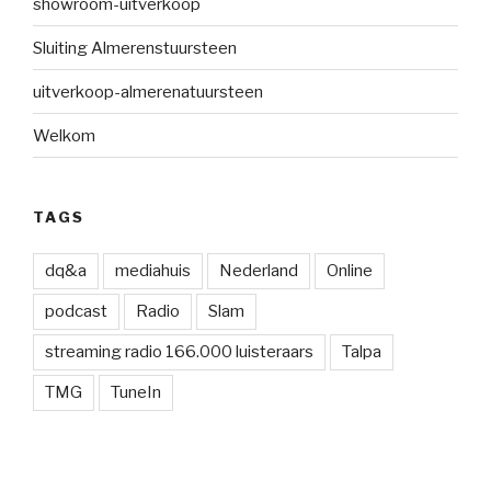
showroom-uitverkoop
Sluiting Almerenstuursteen
uitverkoop-almerenatuursteen
Welkom
TAGS
dq&a
mediahuis
Nederland
Online
podcast
Radio
Slam
streaming radio 166.000 luisteraars
Talpa
TMG
TuneIn