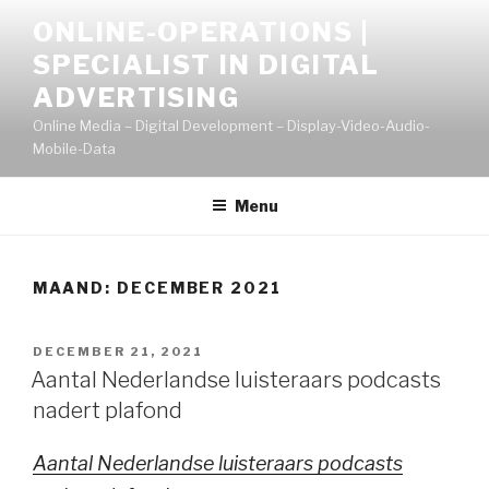
Naar
ONLINE-OPERATIONS |
de
SPECIALIST IN DIGITAL
inhoud
springen
ADVERTISING
Online Media – Digital Development – Display-Video-Audio-
Mobile-Data
Menu
MAAND:
DECEMBER 2021
GEPLAATST
DECEMBER 21, 2021
OP
Aantal Nederlandse luisteraars podcasts
nadert plafond
Aantal Nederlandse luisteraars podcasts