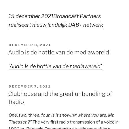
15 december 2021Broadcast Partners
realiseert nieuw landelijk DAB+ netwerk
GEPLAATST
DECEMBER 8, 2021
OP
Audio is de hottie van de mediawereld
‘Audio is de hottie van de mediawereld’
GEPLAATST
DECEMBER 7, 2021
OP
Clubhouse and the great unbundling of
Radio.
One, two, three, four. Is it snowing where you are, Mr.
Thiessen?”
The very first radio transmission of a voice in
1900 by
Reginald Fessenden
* was little more than a