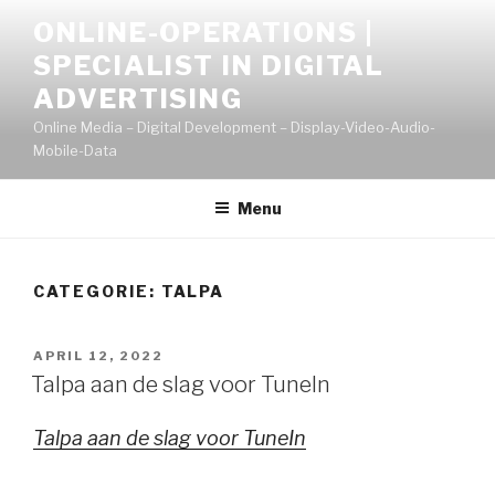
Naar
ONLINE-OPERATIONS |
de
SPECIALIST IN DIGITAL
inhoud
springen
ADVERTISING
Online Media – Digital Development – Display-Video-Audio-
Mobile-Data
Menu
CATEGORIE:
TALPA
GEPLAATST
APRIL 12, 2022
OP
Talpa aan de slag voor TuneIn
Talpa aan de slag voor TuneIn