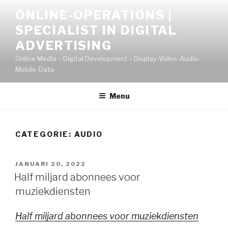
Naar
ONLINE-OPERATIONS |
de
SPECIALIST IN DIGITAL
inhoud
springen
ADVERTISING
Online Media – Digital Development – Display-Video-Audio-
Mobile-Data
Menu
CATEGORIE:
AUDIO
GEPLAATST
JANUARI 20, 2022
OP
Half miljard abonnees voor
muziekdiensten
Half miljard abonnees voor muziekdiensten