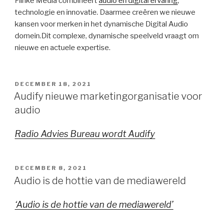
Flinke Media combineert
audio en digital ervaring
,
technologie en innovatie. Daarmee creëren we nieuwe
kansen voor merken in het dynamische Digital Audio
domein.Dit complexe, dynamische speelveld vraagt om
nieuwe en actuele expertise.
GEPLAATST
DECEMBER 18, 2021
OP
Audify nieuwe marketingorganisatie voor
audio
Radio Advies Bureau wordt Audify
GEPLAATST
DECEMBER 8, 2021
OP
Audio is de hottie van de mediawereld
‘Audio is de hottie van de mediawereld’