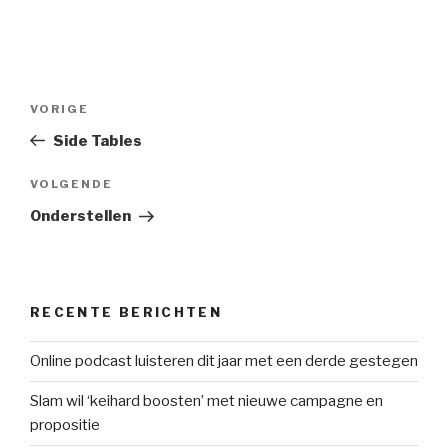
Bericht
Vorig
VORIGE
navigatie
bericht
Side Tables
Volgend
VOLGENDE
bericht
Onderstellen
RECENTE BERICHTEN
Online podcast luisteren dit jaar met een derde gestegen
Slam wil ‘keihard boosten’ met nieuwe campagne en
propositie