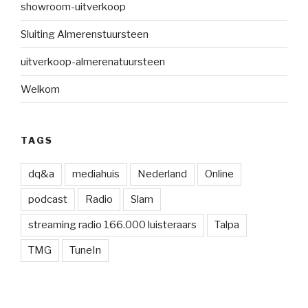
showroom-uitverkoop
Sluiting Almerenstuursteen
uitverkoop-almerenatuursteen
Welkom
TAGS
dq&a
mediahuis
Nederland
Online
podcast
Radio
Slam
streaming radio 166.000 luisteraars
Talpa
TMG
TuneIn