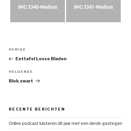
IMG 3340-Medium
IMG 3341-Medium
Bericht
Vorig
VORIGE
navigatie
bericht
Eettafel Losse Bladen
Volgend
VOLGENDE
bericht
Blok zwart
RECENTE BERICHTEN
Online podcast luisteren dit jaar met een derde gestegen