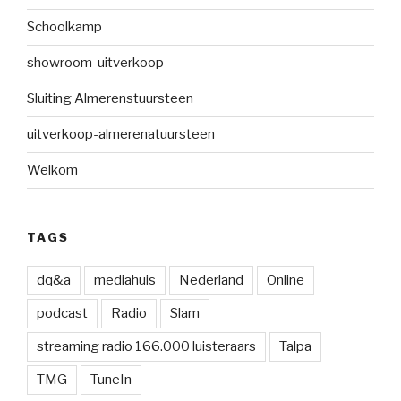
Schoolkamp
showroom-uitverkoop
Sluiting Almerenstuursteen
uitverkoop-almerenatuursteen
Welkom
TAGS
dq&a
mediahuis
Nederland
Online
podcast
Radio
Slam
streaming radio 166.000 luisteraars
Talpa
TMG
TuneIn