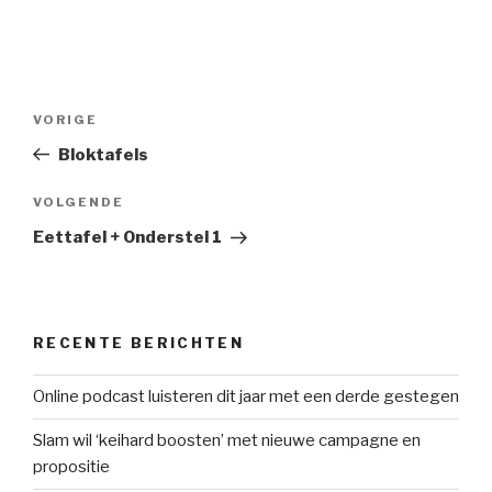
Bericht
Vorig
VORIGE
navigatie
bericht
Bloktafels
Volgend
VOLGENDE
bericht
Eettafel + Onderstel 1
RECENTE BERICHTEN
Online podcast luisteren dit jaar met een derde gestegen
Slam wil ‘keihard boosten’ met nieuwe campagne en
propositie