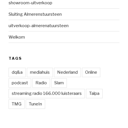
showroom-uitverkoop
Sluiting Almerenstuursteen
uitverkoop-almerenatuursteen
Welkom
TAGS
dq&a
mediahuis
Nederland
Online
podcast
Radio
Slam
streaming radio 166.000 luisteraars
Talpa
TMG
TuneIn