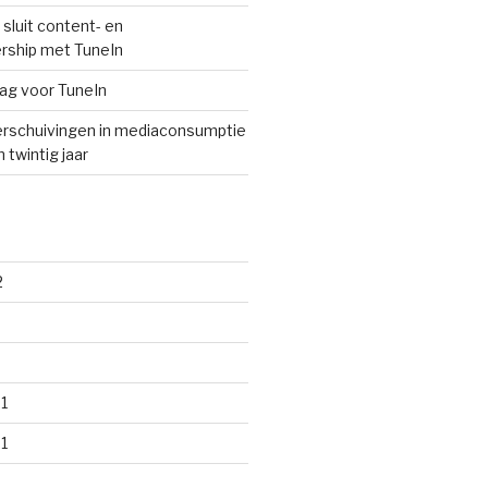
sluit content- en
rship met TuneIn
lag voor TuneIn
rschuivingen in mediaconsumptie
 twintig jaar
2
1
1