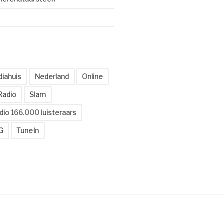
iahuis
Nederland
Online
Radio
Slam
dio 166.000 luisteraars
G
TuneIn