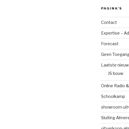
PAGINA’S
Contact
Expertise – A
Forecast
Geen Toegan
Laatste nieuw
JS bouw
Online Radio &
Schoolkamp
showroom-uit
Sluiting Alme
uitverkoop-al