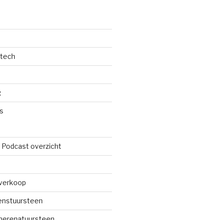
dtech
g
s
 Podcast overzicht
verkoop
renstuursteen
merenatuursteen