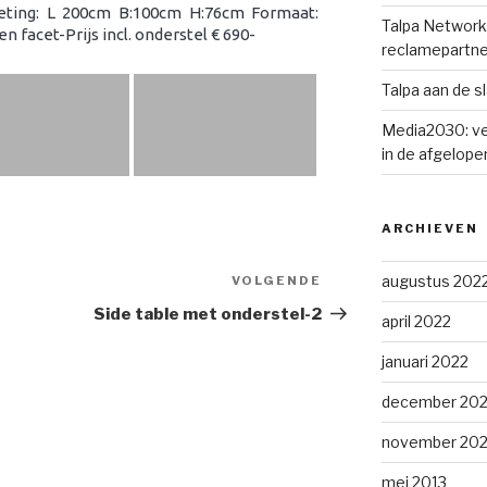
ting: L 200cm B:100cm H:76cm Formaat:
Talpa Network 
 facet-Prijs incl. onderstel € 690-
reclamepartne
Talpa aan de s
Media2030: ve
in de afgelopen
ARCHIEVEN
augustus 202
VOLGENDE
Volgend
bericht
Side table met onderstel-2
april 2022
januari 2022
december 202
november 202
mei 2013