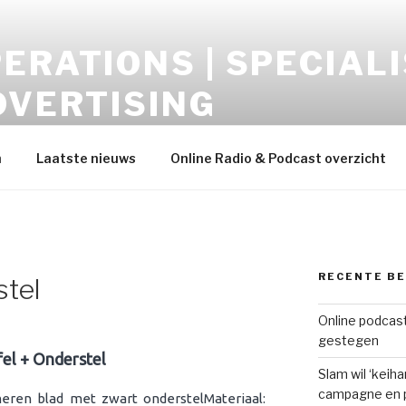
ERATIONS | SPECIALI
DVERTISING
opment – Display-Video-Audio-Mobile-Data
h
Laatste nieuws
Online Radio & Podcast overzicht
RECENTE B
stel
Online podcast
gestegen
fel + Onderstel
Slam wil ‘keih
campagne en p
ren blad met zwart onderstelMateriaal: