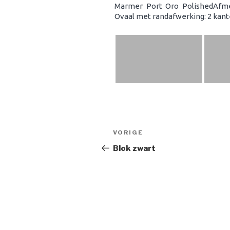
Marmer Port Oro PolishedAfme
Ovaal met randafwerking: 2 kanten
Bericht
Vorig
VORIGE
navigatie
bericht
Blok zwart