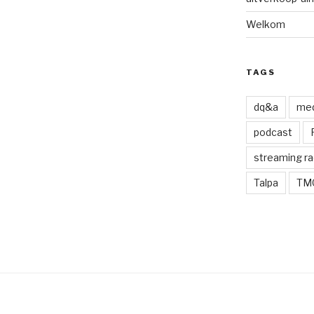
Welkom
TAGS
dq&a
med
podcast
streaming ra
Talpa
TM