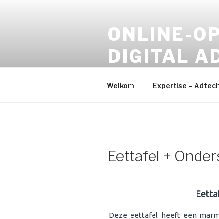
Naar
de
ONLINE-OP
inhoud
springen
DIGITAL A
Online Media – Digital Devel
Welkom
Expertise – Adtec
Eettafel + Onder
Eetta
Deze eettafel heeft een marme