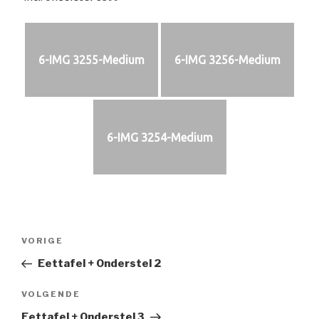
6-IMG 3255-Medium
6-IMG 3256-Medium
6-IMG 3254-Medium
Bericht
Vorig
VORIGE
navigatie
bericht
Eettafel + Onderstel 2
Volgend
VOLGENDE
bericht
Eettafel + Onderstel 3