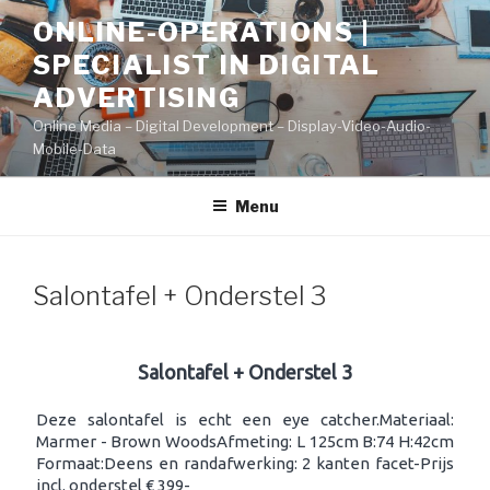
Naar
ONLINE-OPERATIONS |
de
SPECIALIST IN DIGITAL
inhoud
springen
ADVERTISING
Online Media – Digital Development – Display-Video-Audio-
Mobile-Data
Menu
Salontafel + Onderstel 3
Salontafel + Onderstel 3
Deze salontafel is echt een eye catcher.Materiaal:
Marmer - Brown WoodsAfmeting: L 125cm B:74 H:42cm
Formaat:Deens en randafwerking: 2 kanten facet-Prijs
incl. onderstel € 399-