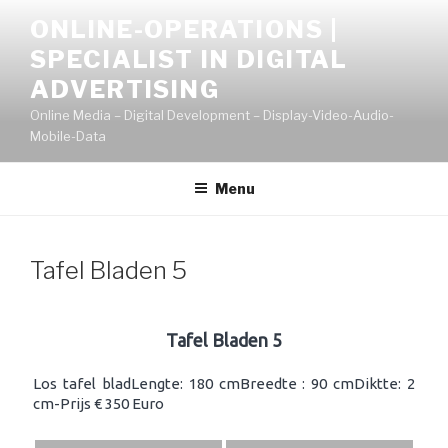
Naar
ONLINE-OPERATIONS |
de
SPECIALIST IN DIGITAL
inhoud
springen
ADVERTISING
Online Media – Digital Development – Display-Video-Audio-
Mobile-Data
Menu
Tafel Bladen 5
Tafel Bladen 5
Los tafel bladLengte: 180 cmBreedte : 90 cmDiktte: 2
cm-Prijs € 350 Euro