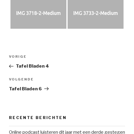
IMG 3718-2-Medium
IMG 3733-2-Medium
Bericht
Vorig
VORIGE
navigatie
bericht
Tafel Bladen 4
Volgend
VOLGENDE
bericht
Tafel Bladen 6
RECENTE BERICHTEN
Online podcast luisteren dit jaar met een derde gestegen