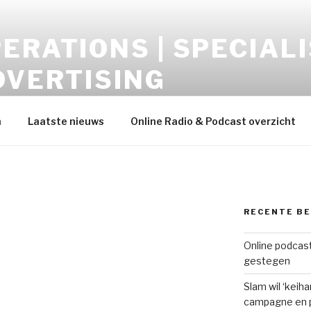
ERATIONS | SPECIALI
DVERTISING
opment – Display-Video-Audio-Mobile-Data
h
Laatste nieuws
Online Radio & Podcast overzicht
RECENTE B
Online podcast
gestegen
Slam wil ‘keih
campagne en p