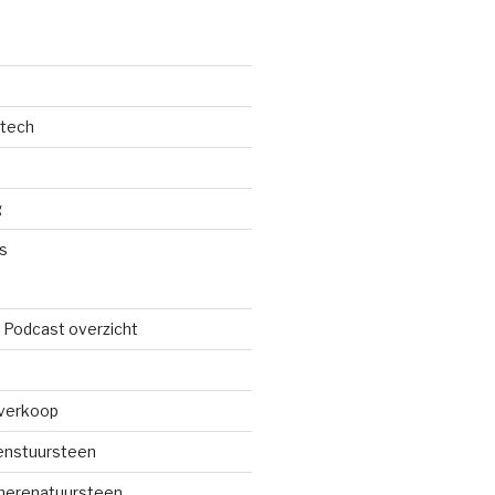
dtech
g
s
 Podcast overzicht
verkoop
renstuursteen
merenatuursteen