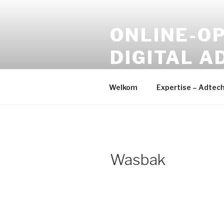
Naar
de
ONLINE-OP
inhoud
springen
DIGITAL A
Online Media – Digital Devel
Welkom
Expertise – Adtec
Wasbak