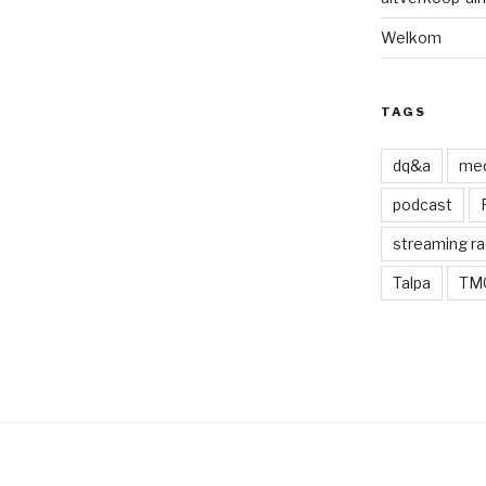
Welkom
TAGS
dq&a
med
podcast
streaming ra
Talpa
TM