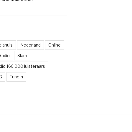
iahuis
Nederland
Online
Radio
Slam
dio 166.000 luisteraars
G
TuneIn