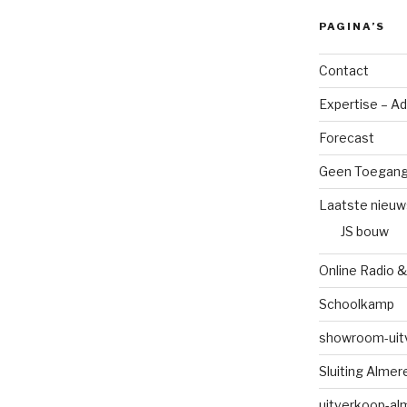
PAGINA’S
Contact
Expertise – A
Forecast
Geen Toegan
Laatste nieuw
JS bouw
Online Radio &
Schoolkamp
showroom-uit
Sluiting Alme
uitverkoop-al