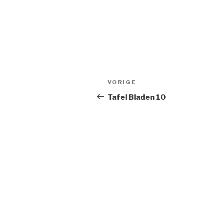
Bericht
Vorig
VORIGE
navigatie
bericht
Tafel Bladen 10