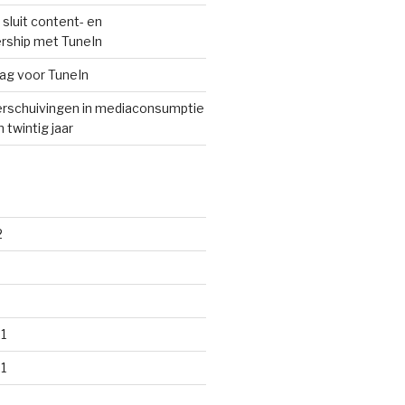
sluit content- en
rship met TuneIn
lag voor TuneIn
rschuivingen in mediaconsumptie
 twintig jaar
2
1
1