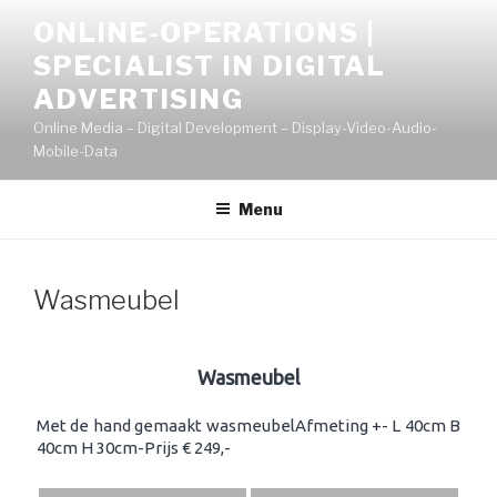
Naar
ONLINE-OPERATIONS |
de
SPECIALIST IN DIGITAL
inhoud
springen
ADVERTISING
Online Media – Digital Development – Display-Video-Audio-
Mobile-Data
Menu
Wasmeubel
Wasmeubel
Met de hand gemaakt wasmeubelAfmeting +- L 40cm B
40cm H 30cm-Prijs € 249,-