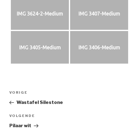
IMG 3624-2-Medium
IMG 3407-Medium
IMG 3405-Medium
IMG 3406-Medium
Bericht
Vorig
VORIGE
navigatie
bericht
Wastafel Silestone
Volgend
VOLGENDE
bericht
Pilaar wit