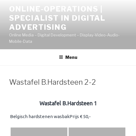
Naar
ONLINE-OPERATIONS |
de
SPECIALIST IN DIGITAL
inhoud
springen
ADVERTISING
Online Media – Digital Development – Display-Video-Audio-
Mobile-Data
Menu
Wastafel B.Hardsteen 2-2
Wastafel B.Hardsteen 1
Belgisch hardstenen wasbakPrijs € 50,-