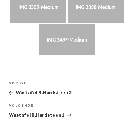
IMG 3399-Medium
IMG 3398-Medium
IMG 3497-Medium
Bericht
Vorig
VORIGE
navigatie
bericht
Wastafel B.Hardsteen 2
Volgend
VOLGENDE
bericht
Wastafel B.Hardsteen 1