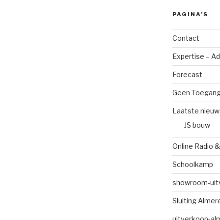
PAGINA’S
Contact
Expertise – A
Forecast
Geen Toegan
Laatste nieuw
JS bouw
Online Radio &
Schoolkamp
showroom-uit
Sluiting Alme
uitverkoop-al