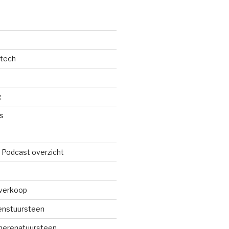
dtech
g
s
 Podcast overzicht
verkoop
renstuursteen
merenatuursteen