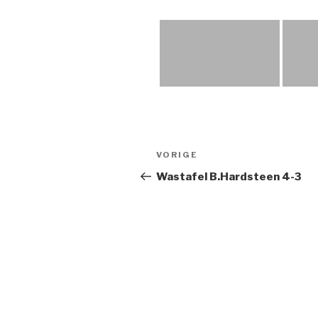
Bericht
Vorig
VORIGE
navigatie
bericht
Wastafel B.Hardsteen 4-3