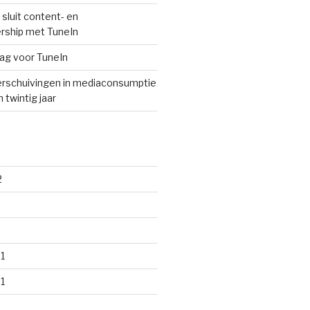
sluit content- en
rship met TuneIn
lag voor TuneIn
rschuivingen in mediaconsumptie
 twintig jaar
2
1
1