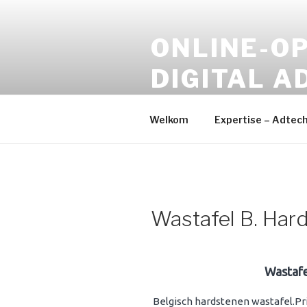
Naar
de
ONLINE-OP
inhoud
springen
DIGITAL A
Online Media – Digital Devel
Welkom
Expertise – Adtec
Wastafel B. Har
Wastafe
Belgisch hardstenen wastafel.Prij