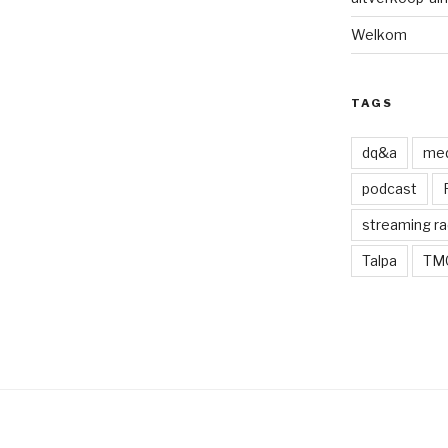
Welkom
TAGS
dq&a
med
podcast
streaming ra
Talpa
TM