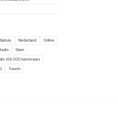
iahuis
Nederland
Online
Radio
Slam
dio 166.000 luisteraars
G
TuneIn