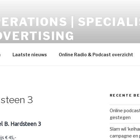
ERATIONS | SPECIALI
DVERTISING
opment – Display-Video-Audio-Mobile-Data
h
Laatste nieuws
Online Radio & Podcast overzicht
RECENTE B
dsteen 3
Online podcast
gestegen
l B. Hardsteen 3
Slam wil ‘keih
campagne en p
s € 45,-