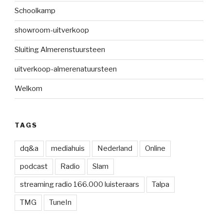
Schoolkamp
showroom-uitverkoop
Sluiting Almerenstuursteen
uitverkoop-almerenatuursteen
Welkom
TAGS
dq&a
mediahuis
Nederland
Online
podcast
Radio
Slam
streaming radio 166.000 luisteraars
Talpa
TMG
TuneIn