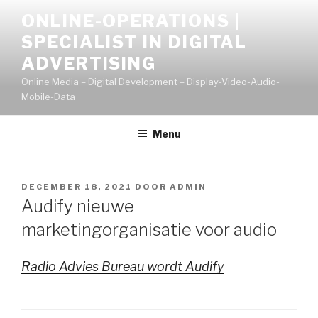
Naar
ONLINE-OPERATIONS |
de
SPECIALIST IN DIGITAL
inhoud
springen
ADVERTISING
Online Media – Digital Development – Display-Video-Audio-
Mobile-Data
Menu
GEPLAATST
DECEMBER 18, 2021
DOOR
ADMIN
OP
Audify nieuwe
marketingorganisatie voor audio
Radio Advies Bureau wordt Audify