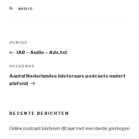
CATEGORIEËN
AUDIO
Bericht
Vorig
VORIGE
navigatie
bericht
IAB – Audio – Ads.txt
Volgend
VOLGENDE
bericht
Aantal Nederlandse luisteraars podcasts nadert
plafond
RECENTE BERICHTEN
Online podcast luisteren dit jaar met een derde gestegen