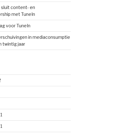
sluit content- en
rship met TuneIn
lag voor TuneIn
rschuivingen in mediaconsumptie
 twintig jaar
2
1
1