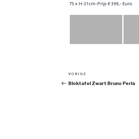
75 x H-31cm-Prijs € 399,- Euro
Bericht
Vorig
VORIGE
navigatie
bericht
Bloktafel Zwart Bruno Perla