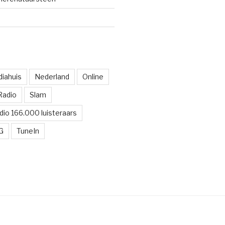
iahuis
Nederland
Online
Radio
Slam
dio 166.000 luisteraars
G
TuneIn