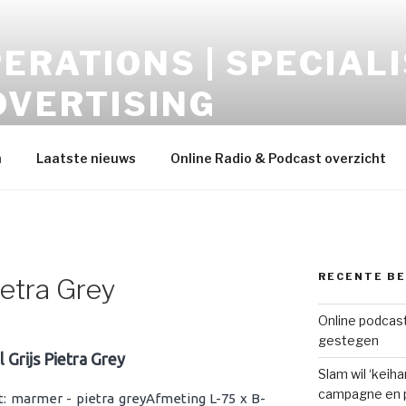
ERATIONS | SPECIALI
DVERTISING
opment – Display-Video-Audio-Mobile-Data
h
Laatste nieuws
Online Radio & Podcast overzicht
RECENTE B
ietra Grey
Online podcast
gestegen
 Grijs Pietra Grey
Slam wil ‘keih
campagne en p
: marmer - ​​pietra greyAfmeting L-75 x B-