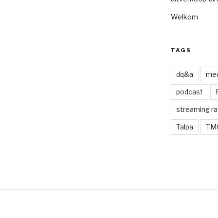
Welkom
TAGS
dq&a
med
podcast
streaming ra
Talpa
TM