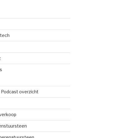
dtech
g
s
 Podcast overzicht
verkoop
renstuursteen
merenatuursteen