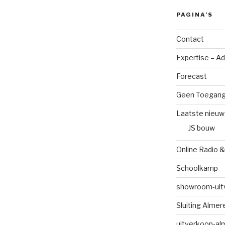
PAGINA’S
Contact
Expertise – A
Forecast
Geen Toegan
Laatste nieuw
JS bouw
Online Radio &
Schoolkamp
showroom-uit
Sluiting Alme
uitverkoop-al