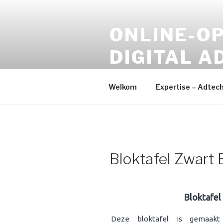
Naar
de
ONLINE-OP
inhoud
springen
DIGITAL A
Online Media – Digital Devel
Welkom
Expertise – Adtec
Bloktafel Zwart 
Bloktafel
Deze bloktafel is gemaak