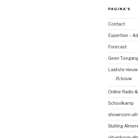
PAGINA’S
Contact
Expertise – A
Forecast
Geen Toegan
Laatste nieuw
JS bouw
Online Radio &
Schoolkamp
showroom-uit
Sluiting Alme
uitverkoop-al