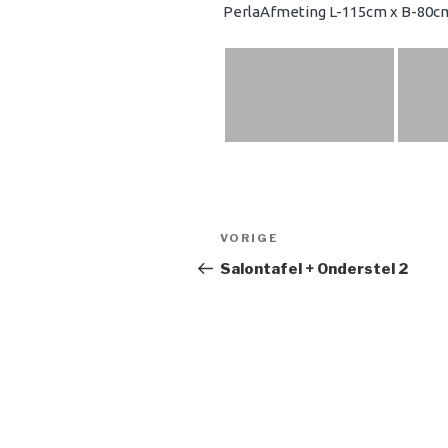
PerlaAfmeting L-115cm x B-80cm 
Bericht
Vorig
VORIGE
navigatie
bericht
Salontafel + Onderstel 2