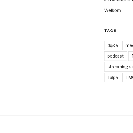
Welkom
TAGS
dq&a
med
podcast
streaming ra
Talpa
TM