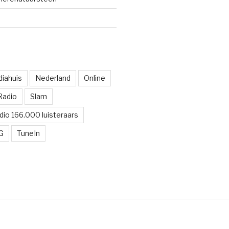
iahuis
Nederland
Online
Radio
Slam
dio 166.000 luisteraars
G
TuneIn