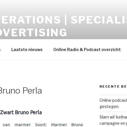
ERATIONS | SPECIALI
DVERTISING
opment – Display-Video-Audio-Mobile-Data
h
Laatste nieuws
Online Radio & Podcast overzicht
RECENTE B
Bruno Perla
Online podcast
gestegen
 Zwart Bruno Perla
Slam wil ‘keih
campagne en p
t van marmer Soort: Marmer Bruno