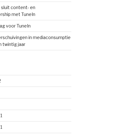
sluit content- en
rship met TuneIn
lag voor TuneIn
rschuivingen in mediaconsumptie
 twintig jaar
2
1
1