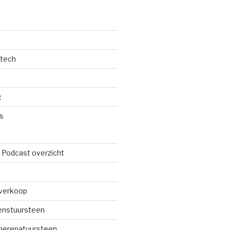
dtech
g
s
 Podcast overzicht
verkoop
renstuursteen
merenatuursteen