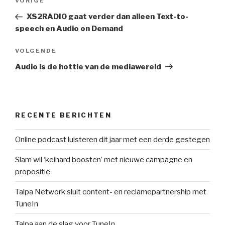
Vorig
VORIGE
navigatie
bericht
XS2RADIO gaat verder dan alleen Text-to-
speech en Audio on Demand
Volgend
VOLGENDE
bericht
Audio is de hottie van de mediawereld
RECENTE BERICHTEN
Online podcast luisteren dit jaar met een derde gestegen
Slam wil ‘keihard boosten’ met nieuwe campagne en
propositie
Talpa Network sluit content- en reclamepartnership met
TuneIn
Talpa aan de slag voor TuneIn