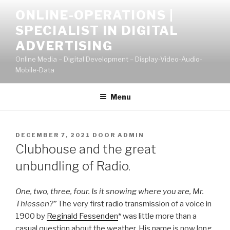
Naar
ONLINE-OPERATIONS |
de
SPECIALIST IN DIGITAL
inhoud
springen
ADVERTISING
Online Media – Digital Development – Display-Video-Audio-
Mobile-Data
Menu
GEPLAATST
DECEMBER 7, 2021
DOOR
ADMIN
OP
Clubhouse and the great
unbundling of Radio.
One, two, three, four. Is it snowing where you are, Mr.
Thiessen?”
The very first radio transmission of a voice in
1900 by
Reginald Fessenden
* was little more than a
casual question about the weather. His name is now long