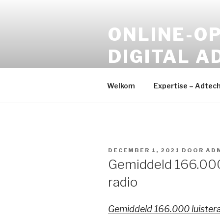
Naar
de
ONLINE-OP
inhoud
springen
DIGITAL A
Online Media – Digital Devel
Welkom
Expertise – Adtec
GEPLAATST
DECEMBER 1, 2021
DOOR
AD
OP
Gemiddeld 166.000
radio
Gemiddeld 166.000 luistera