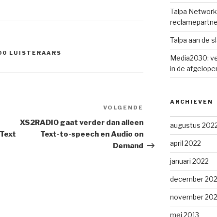
Talpa Network 
reclamepartne
Talpa aan de s
00 LUISTERAARS
Media2030: ve
in de afgelopen
ARCHIEVEN
VOLGENDE
Volgend
bericht
XS2RADIO gaat verder dan alleen
augustus 202
 Text
Text-to-speech en Audio on
april 2022
Demand
januari 2022
december 202
november 202
mei 2013