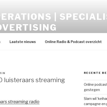
ERATIONS | SPECIALI
DVERTISING
opment – Display-Video-Audio-Mobile-Data
h
Laatste nieuws
Online Radio & Podcast overzicht
RECENTE B
MIN
 luisteraars streaming
Online podcast
gestegen
Slam wil ‘keih
ars streaming radio
campagne en p