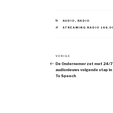
CATEGORIEËN
AUDIO
,
RADIO
TAGS
STREAMING RADIO 166.0
Bericht
Vorig
VORIGE
navigatie
bericht
De Ondernemer zet met 24/7
audionieuws volgende stap in
To Speech