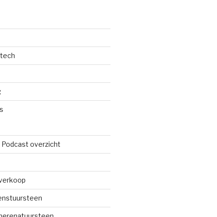
dtech
g
s
 Podcast overzicht
verkoop
renstuursteen
merenatuursteen