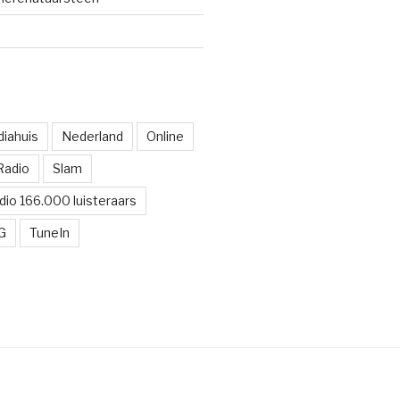
iahuis
Nederland
Online
Radio
Slam
dio 166.000 luisteraars
G
TuneIn