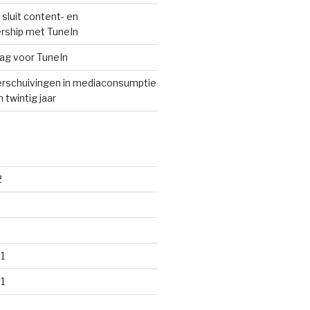
sluit content- en
rship met TuneIn
lag voor TuneIn
rschuivingen in mediaconsumptie
 twintig jaar
2
1
1