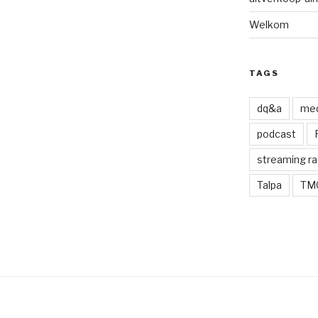
Welkom
TAGS
dq&a
med
podcast
streaming ra
Talpa
TM