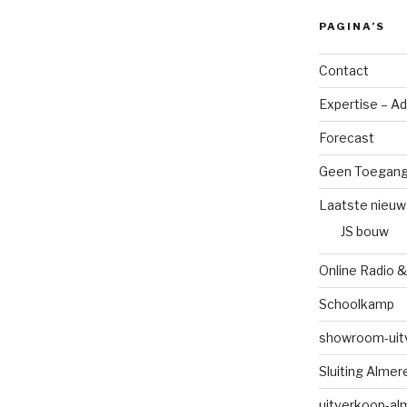
PAGINA’S
Contact
Expertise – A
Forecast
Geen Toegan
Laatste nieuw
JS bouw
Online Radio &
Schoolkamp
showroom-uit
Sluiting Alme
uitverkoop-al